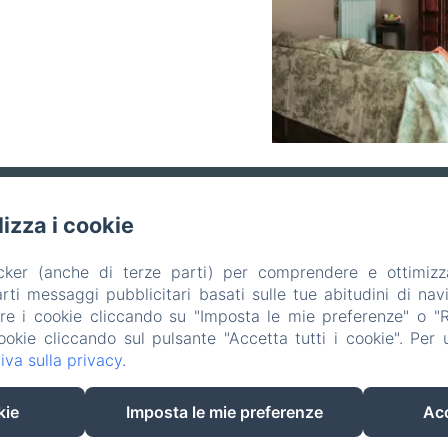
ilizza i cookie
Via Francesco Crispi 146, Catanzaro
acker (anche di terze parti) per comprendere e ottimizz
Telefono: +39 329 851 2424 / +39 3335987055
ti messaggi pubblicitari basati sulle tue abitudini di navi
are i cookie cliccando su "Imposta le mie preferenze" o "Rif
bebiospa@gmail.com
ookie cliccando sul pulsante "Accetta tutti i cookie". Per ul
iva sulla privacy
.
ome
Camere
Wellness
Chi Siamo
Conta
EN
IT
kie
Imposta le mie preferenze
Acc