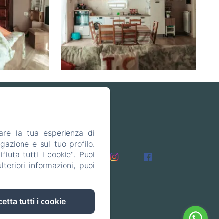
are la tua esperienza di
gazione e sul tuo profilo.
iuta tutti i cookie". Puoi
teriori informazioni, puoi
tti
etta tutti i cookie