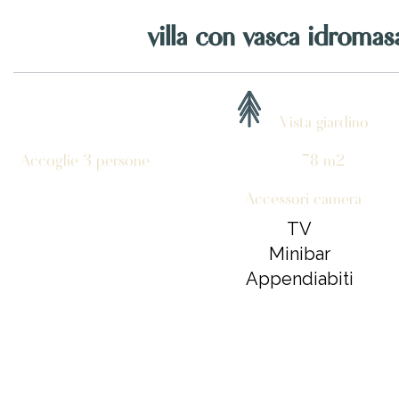
villa con vasca idromas
Vista giardino
Accoglie 3 persone
78 m2
Accessori camera
TV
Minibar
Appendiabiti