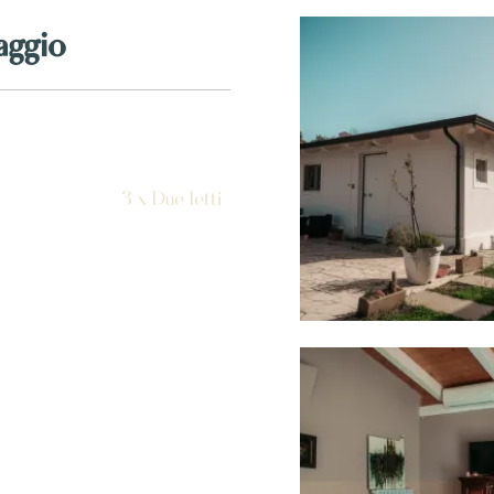
aggio
3 x Due letti