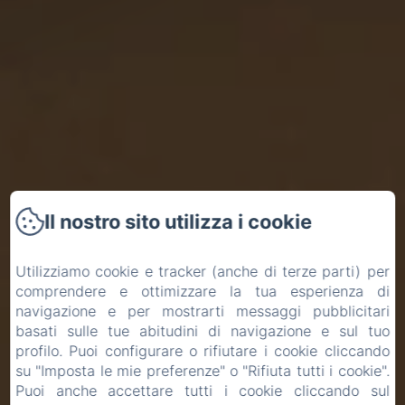
Il nostro sito utilizza i cookie
Utilizziamo cookie e tracker (anche di terze parti) per
comprendere e ottimizzare la tua esperienza di
navigazione e per mostrarti messaggi pubblicitari
basati sulle tue abitudini di navigazione e sul tuo
profilo. Puoi configurare o rifiutare i cookie cliccando
su "Imposta le mie preferenze" o "Rifiuta tutti i cookie".
Puoi anche accettare tutti i cookie cliccando sul